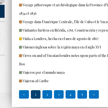
Voyage pittoresque et archéologique dans la Province d'
1834 et 1836
Voyage dans l'Amérique Centrale, l'Ile de Cuba et le Yucata
Visitantes furtivos en Mérida, 1765. Construcción y repro
Visita a Londres, hecha en el mes de agosto de 1867
Visiones inglesas sobre la región maya en el siglo XVI
Views on and of Yucatan besides notes upon parts of the
Roo
Viajeros por el mundo maya
Viajeras al Caribe
«
1
2
3
4
5
»